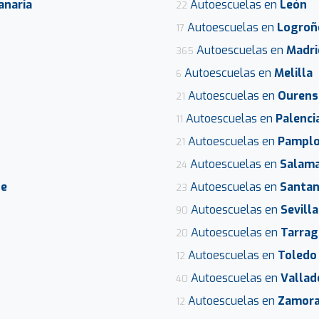
anaria
Autoescuelas en
León
22
Autoescuelas en
Logroñ
17
Autoescuelas en
Madri
365
Autoescuelas en
Melilla
6
Autoescuelas en
Ourens
21
Autoescuelas en
Palenci
11
Autoescuelas en
Pampl
21
Autoescuelas en
Salam
24
fe
Autoescuelas en
Santan
23
Autoescuelas en
Sevilla
90
Autoescuelas en
Tarra
20
Autoescuelas en
Toledo
12
Autoescuelas en
Vallad
40
Autoescuelas en
Zamor
12