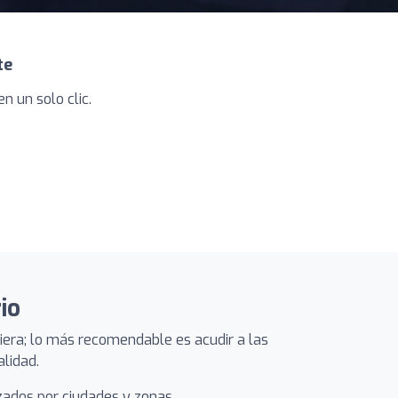
te
 un solo clic.
io
uiera; lo más recomendable es acudir a las
lidad.
zados por ciudades y zonas.