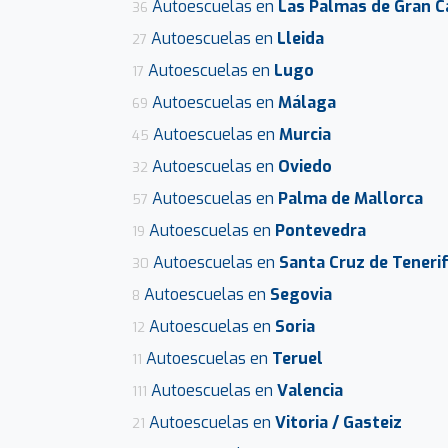
Autoescuelas en
Las Palmas de Gran C
36
Autoescuelas en
Lleida
27
Autoescuelas en
Lugo
17
Autoescuelas en
Málaga
69
Autoescuelas en
Murcia
45
Autoescuelas en
Oviedo
32
Autoescuelas en
Palma de Mallorca
57
Autoescuelas en
Pontevedra
19
Autoescuelas en
Santa Cruz de Teneri
30
Autoescuelas en
Segovia
8
Autoescuelas en
Soria
12
Autoescuelas en
Teruel
11
Autoescuelas en
Valencia
111
Autoescuelas en
Vitoria / Gasteiz
21