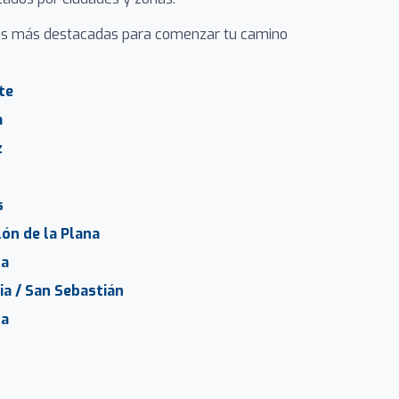
las más destacadas para comenzar tu camino
te
a
z
s
lón de la Plana
ba
a / San Sebastián
da