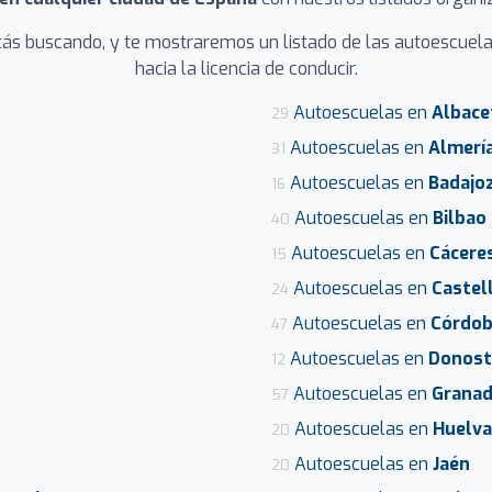
tás buscando, y te mostraremos un listado de las autoescue
hacia la licencia de conducir.
Autoescuelas en
Albace
29
Autoescuelas en
Almerí
31
Autoescuelas en
Badajo
16
Autoescuelas en
Bilbao
40
Autoescuelas en
Cácere
15
Autoescuelas en
Castel
24
Autoescuelas en
Córdo
47
Autoescuelas en
Donosti
12
Autoescuelas en
Grana
57
Autoescuelas en
Huelva
20
Autoescuelas en
Jaén
20