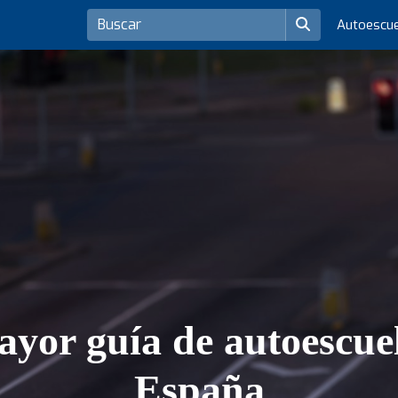
Autoescu
yor guía de autoescue
España