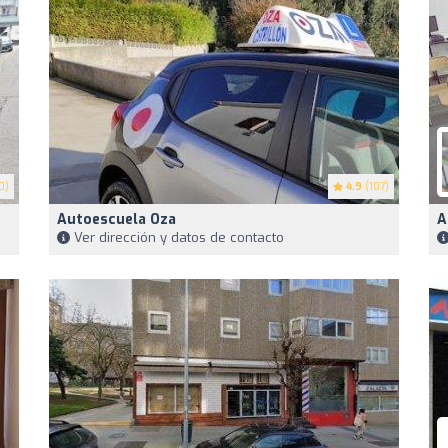
0)
4.9
(107)
Autoescuela Oza
A
Ver dirección y datos de contacto