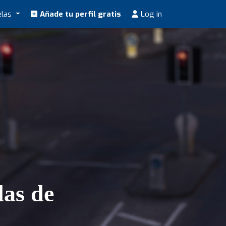
elas
Añade tu perfil gratis
Log in
las de