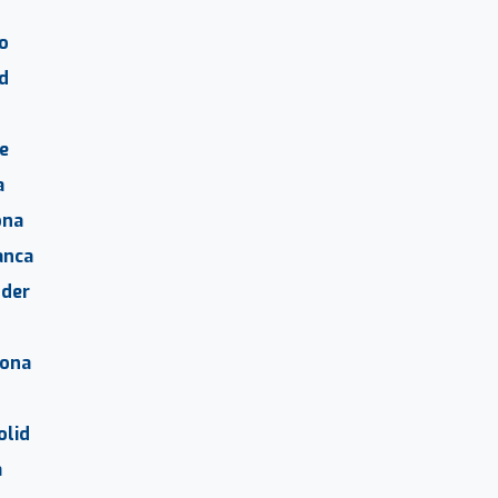
o
d
e
a
ona
anca
der
gona
olid
a