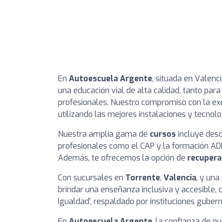
En
Autoescuela Argente
, situada en Valenc
una educación vial de alta calidad, tanto par
profesionales. Nuestro compromiso con la ex
utilizando las mejores instalaciones y tecnol
Nuestra amplia gama de
cursos
incluye desd
profesionales como el CAP y la formación ADR
Además, te ofrecemos la opción de
recupera
Con sucursales en
Torrente
,
Valencia
, y un
brindar una enseñanza inclusiva y accesible
Igualdad', respaldado por instituciones gube
En
Autoescuela Argente
, la confianza de 