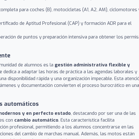
mpleta para coches (B), motocicletas (A1, A2, AM), ciclomotores 
rtificado de Aptitud Profesional (CAP) y formación ADR para el
eración de puntos y preparación intensiva para obtener los permi
ente
omunidad de alumnos es la
gestión administrativa flexible y
se dedica a adaptar las horas de práctica a las agendas laborales y
na disponibilidad rápida y una organización impecable. Esta atenci
 exámenes y documentación convierten el proceso burocrático en un
os automáticos
modernos y en perfecto estado
, destacando por ser una de las
nes con
cambio automático
. Esta característica facilita
cción profesional, permitiendo a los alumnos concentrarse en las
icaciones del cambio de marchas manual. Además, las motos están