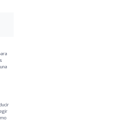
para
as
 una
ducir
egir
como