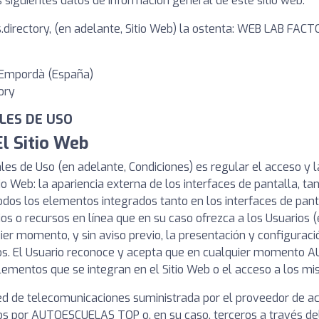
 los siguientes datos de información general de este sitio web:
ols.directory, (en adelante, Sitio Web) la ostenta: WEB LAB FA
 d'Empordà (España)
ory
ALES DE USO
El Sitio Web
es de Uso (en adelante, Condiciones) es regular el acceso y la 
o Web: la apariencia externa de los interfaces de pantalla, t
 todos los elementos integrados tanto en los interfaces de pa
cios o recursos en línea que en su caso ofrezca a los Usuario
ier momento, y sin aviso previo, la presentación y configuraci
ados. El Usuario reconoce y acepta que en cualquier momento
lementos que se integran en el Sitio Web o el acceso a los m
red de telecomunicaciones suministrada por el proveedor de ac
dos por AUTOESCUELAS TOP o, en su caso, terceros a través de