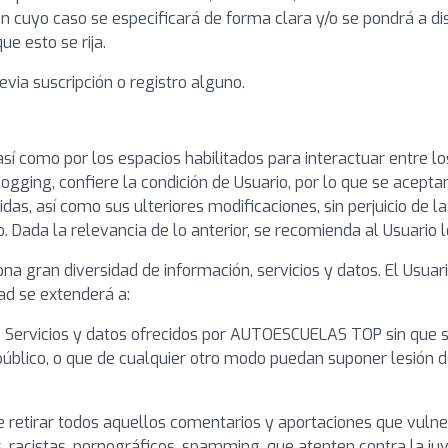
 en cuyo caso se especificará de forma clara y/o se pondrá a di
ue esto se rija.
evia suscripción o registro alguno.
 así como por los espacios habilitados para interactuar entre 
gging, confiere la condición de Usuario, por lo que se aceptan
idas, así como sus ulteriores modificaciones, sin perjuicio de 
Dada la relevancia de lo anterior, se recomienda al Usuario le
 gran diversidad de información, servicios y datos. El Usuar
dad se extenderá a:
o Servicios y datos ofrecidos por AUTOESCUELAS TOP sin que se
n público, o que de cualquier otro modo puedan suponer lesión
tirar todos aquellos comentarios y aportaciones que vulneren
, racistas, pornográficos, spamming, que atenten contra la juve