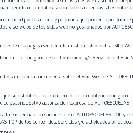
controlará el contenido de otros sitios web, así como tampoc
ualquier otro material existente en los referidos sitios enlaza
lidad por los daños y perjuicios que pudieran producirse por 
uctos y servicios de los sitios web no gestionados por AUTOE
ulo desde una página web de otro, distinto, sitio web al Siti
lmente— de ninguno de los Contenidos y/o Servicios del Sitio 
falsa, inexacta o incorrecta sobre el Sitio Web de AUTOESCU
 el que se establezca dicho hiperenlace no contendrá ningún e
rídico español, salvo autorización expresa de AUTOESCUELAS 
rá la existencia de relaciones entre AUTOESCUELAS TOP y el tit
TOP de los contenidos, servicios y/o actividades ofrecidos en