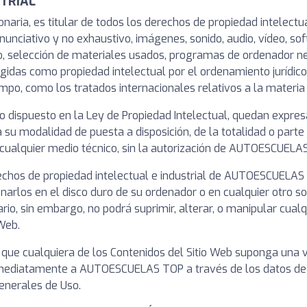
STRIAL
ia, es titular de todos los derechos de propiedad intelectual 
unciativo y no exhaustivo, imágenes, sonido, audio, vídeo, sof
o, selección de materiales usados, programas de ordenador n
tegidas como propiedad intelectual por el ordenamiento jurídico
po, como los tratados internacionales relativos a la materia 
o dispuesto en la Ley de Propiedad Intelectual, quedan expres
da su modalidad de puesta a disposición, de la totalidad o part
r cualquier medio técnico, sin la autorización de AUTOESCUELA
chos de propiedad intelectual e industrial de AUTOESCUELAS T
narlos en el disco duro de su ordenador o en cualquier otro so
io, sin embargo, no podrá suprimir, alterar, o manipular cualq
 Web.
 que cualquiera de los Contenidos del Sitio Web suponga una v
inmediatamente a AUTOESCUELAS TOP a través de los datos d
enerales de Uso.