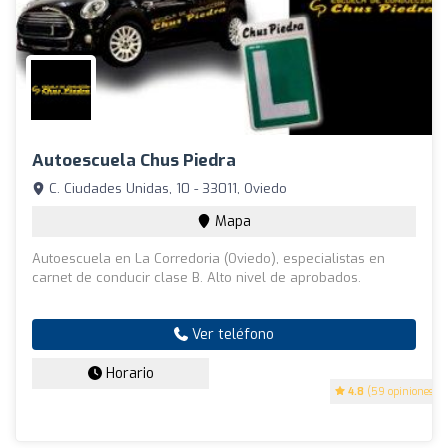
Autoescuela Chus Piedra
C. Ciudades Unidas, 10 - 33011, Oviedo
Mapa
Autoescuela en La Corredoria (Oviedo), especialistas en
carnet de conducir clase B. Alto nivel de aprobados.
Ver teléfono
Horario
4.8
(59 opiniones)