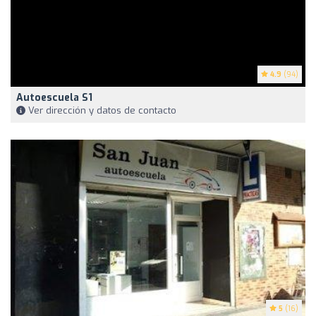
4.9
(94)
Autoescuela S1
Ver dirección y datos de contacto
5
(16)