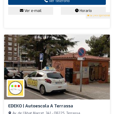
Ver teléfono
Ver e-mail
Horario
5
(149 opiniones)
EDEKO | Autoescola A Terrassa
Av. de l'Abat Marcet, 341 - 08225, Terrassa