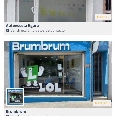
4.5
(33)
Autoescola Ègara
Ver dirección y datos de contacto
4.9
(199)
Brumbrum