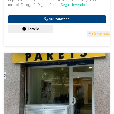
torero), Tacografo Digital, Cond...
Seguir leyendo
Ver teléfono
Horario
5
(67 opiniones)