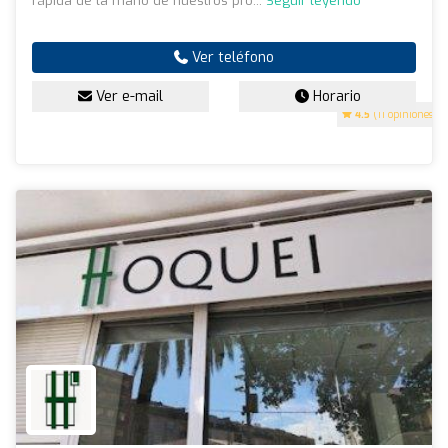
rápida de la mano de nuestros pro...
Seguir leyendo
Ver teléfono
Ver e-mail
Horario
4.5
(11 opiniones)