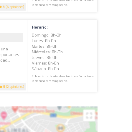
El horario podría estar desactualizado. Contacta con
la empresa para comprobarlo.
3
(6 opiniones)
Horario:
Domingo: 8h-0h
Lunes: 8h-0h
Martes: 8h-0h
 una
Miércoles: 8h-0h
mportantes
Jueves: 8h-0h
dad...
Viernes: 8h-0h
Sábado: 8h-0h
El horario podría estar desactualizado. Contacta con
la empresa para comprobarlo.
5
(2 opiniones)