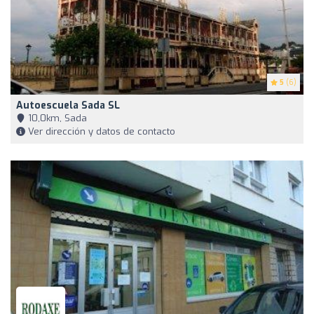
5
(6)
Autoescuela Sada SL
10,0km, Sada
Ver dirección y datos de contacto