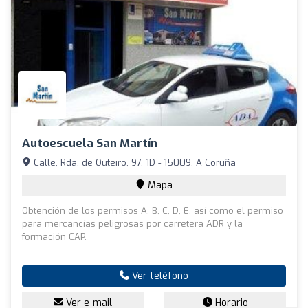
Autoescuela San Martín
Calle, Rda. de Outeiro, 97, 1D - 15009, A Coruña
Mapa
Obtención de los permisos A, B, C, D, E, así como el permiso
para mercancías peligrosas por carretera ADR y la
formación CAP.
Ver teléfono
Ver e-mail
Horario