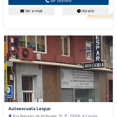
Ver teléfono
Ver e-mail
Horario
4.5
(40 opiniones)
Autoescuela Lespar
Rúa Marqués de Amboage, 10, 1º - 15006, A Coruña