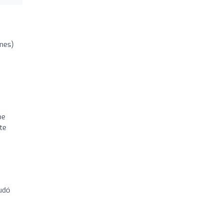
ones)
be
te
udó