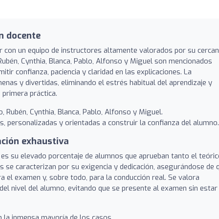
n docente
 con un equipo de instructores altamente valorados por su cercan
 Rubén, Cynthia, Blanca, Pablo, Alfonso y Miguel son mencionados
ir confianza, paciencia y claridad en las explicaciones. La
nas y divertidas, eliminando el estrés habitual del aprendizaje y
primera práctica.
io, Rubén, Cynthia, Blanca, Pablo, Alfonso y Miguel.
, personalizadas y orientadas a construir la confianza del alumno.
ación exhaustiva
es su elevado porcentaje de alumnos que aprueban tanto el teóric
es se caracterizan por su exigencia y dedicación, asegurándose de 
el examen y, sobre todo, para la conducción real. Se valora
del nivel del alumno, evitando que se presente al examen sin estar
 la inmensa mayoría de los casos.