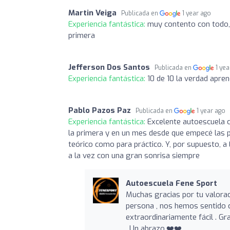
Martin Veiga
Publicada en
1 year ago
Experiencia fantástica:
muy contento con todo, 
primera
Jefferson Dos Santos
Publicada en
1 ye
Experiencia fantástica:
10 de 10 la verdad apre
Pablo Pazos Paz
Publicada en
1 year ago
Experiencia fantástica:
Excelente autoescuela 
la primera y en un mes desde que empecé las p
teórico como para práctico. Y, por supuesto, a 
a la vez con una gran sonrisa siempre
Autoescuela Fene Sport
Muchas gracias por tu valora
persona , nos hemos sentido 
extraordinariamente fácil . G
. Un abrazo.❤️❤️