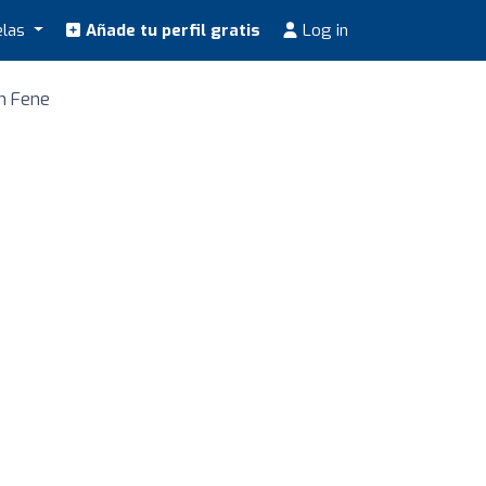
elas
Añade tu perfil gratis
Log in
n Fene