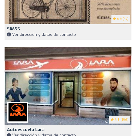
4.9
(37)
SIMSS
Ver dirección y datos de contacto
4.9
(196)
Autoescuela Lara
Ver dirección y datos de contacto