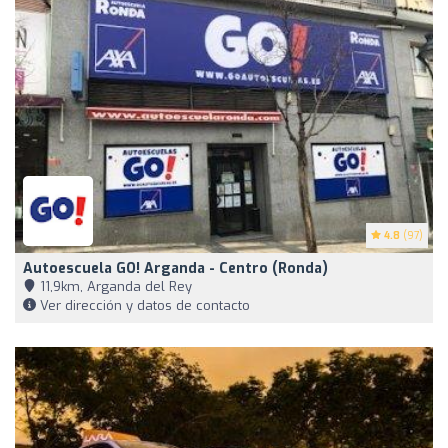
4.8
(97)
Autoescuela GO! Arganda - Centro (Ronda)
11,9km, Arganda del Rey
Ver dirección y datos de contacto