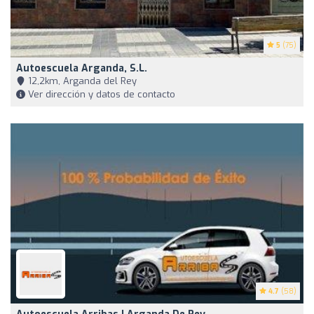
5
(75)
Autoescuela Arganda, S.L.
12,2km, Arganda del Rey
Ver dirección y datos de contacto
4.7
(58)