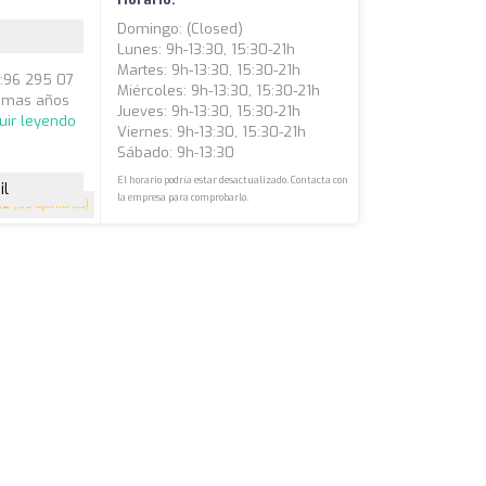
Domingo: (closed)
Lunes: 9h-13:30, 15:30-21h
Martes: 9h-13:30, 15:30-21h
f:96 295 07
Miércoles: 9h-13:30, 15:30-21h
n mas años
Jueves: 9h-13:30, 15:30-21h
uir leyendo
Viernes: 9h-13:30, 15:30-21h
Sábado: 9h-13:30
El horario podría estar desactualizado. Contacta con
il
la empresa para comprobarlo.
.2
(55 opiniones)