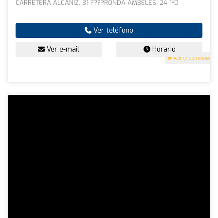
CARRETERA ALCAÑIZ, 31 ????RONDA AMBELES, 24 1ºD
Ver teléfono
Ver e-mail
Horario
4.9
(7 opiniones)