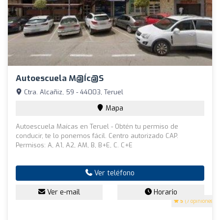
Autoescuela M@íc@s
Ctra. Alcañiz, 59 - 44003, Teruel
Mapa
Autoescuela Maícas en Teruel - Obtén tu permiso de
conducir, te lo ponemos fácil. Centro autorizado CAP.
Permisos: A, A1, A2, AM, B, B+E, C. C+E
Ver teléfono
Ver e-mail
Horario
5
(7 opiniones)