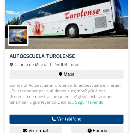
AUTOESCUELA TUROLENSE
C. Tirso de Molina, 1 - 44003, Teruel
Mapa
Somos la Autoescuela Turolense, tu autoescuela en Teruel.
¿Quieres saber por qué debes elegirnos? ¿Qué nos
diferencia de nuestra competencia? ¿Qué instalaciones
tenemos? Sigue leyendo y, ¡conó...
Seguir leyendo
Ver teléfono
Ver e-mail
Horario