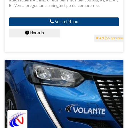
Autoescuela Alcañiz ofrece permisos del tipo AM, A1, A2, A y
B. ¡Ven a preguntar sin ningún tipo de compromiso!
Ver teléfono
Horario
4.9
(55 opiniones)