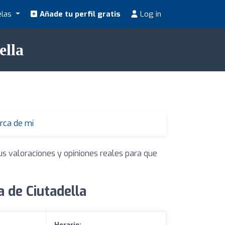
elas
Añade tu perfil gratis
Log in
ella
rca de mí
us valoraciones y opiniones reales para que
 de Ciutadella
Horario: