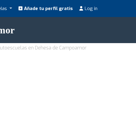
elas
Añade tu perfil gratis
Log in
amor
utoescuelas en Dehesa de Campoamor