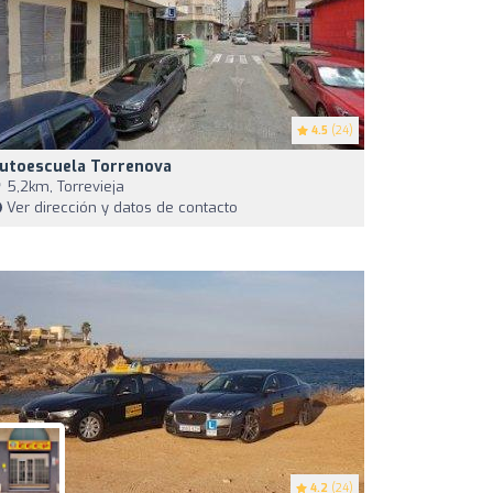
4.5
(24)
utoescuela Torrenova
5,2km, Torrevieja
Ver dirección y datos de contacto
4.2
(24)