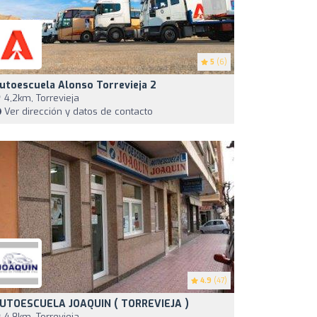
5
(6)
utoescuela Alonso Torrevieja 2
4,2km, Torrevieja
Ver dirección y datos de contacto
4.9
(47)
UTOESCUELA JOAQUIN ( TORREVIEJA )
4,8km, Torrevieja