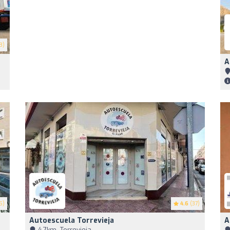
3)
A
5)
4.6
(37)
Autoescuela Torrevieja
A
4,7km, Torrevieja