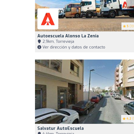
5
(13
Autoescuela Alonso La Zenia
2,9km, Torrevieja
Ver dirección y datos de contacto
4.2
(
Salvatur AutoEscuela
4,4km, Torrevieja