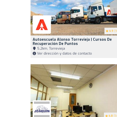
4.9
(9
Autoescuela Alonso Torrevieja | Cursos De
Recuperación De Puntos
5,2km, Torrevieja
Ver dirección y datos de contacto
4.8
(5