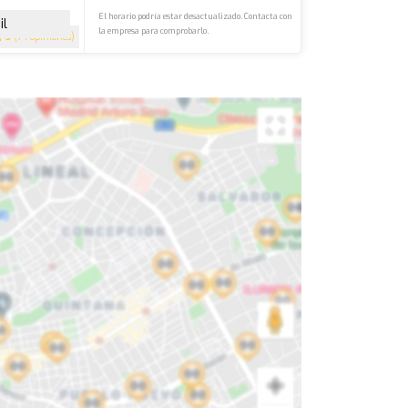
El horario podría estar desactualizado. Contacta con
il
la empresa para comprobarlo.
5
(74 opiniones)