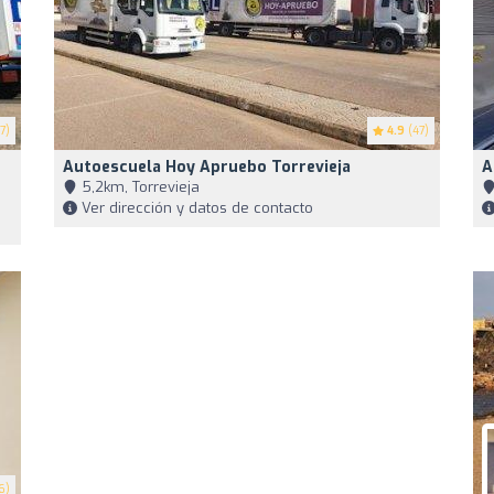
7)
4.9
(47)
Autoescuela Hoy Apruebo Torrevieja
A
5,2km, Torrevieja
Ver dirección y datos de contacto
6)