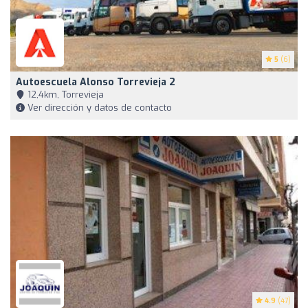
5
(6)
Autoescuela Alonso Torrevieja 2
12,4km, Torrevieja
Ver dirección y datos de contacto
4.9
(47)