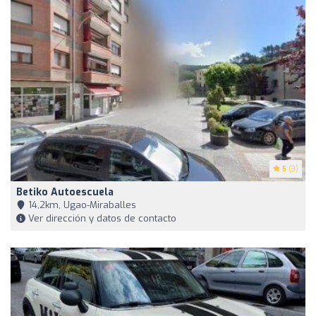
5
(3)
Betiko Autoescuela
14,2km, Ugao-Miraballes
Ver dirección y datos de contacto