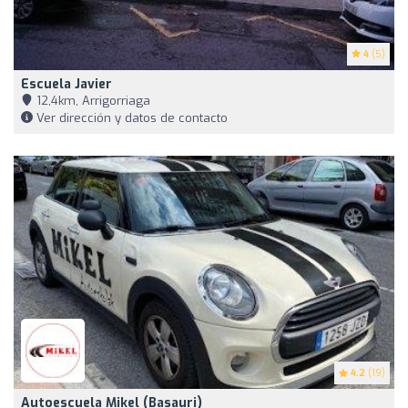
4
(5)
Escuela Javier
12,4km, Arrigorriaga
Ver dirección y datos de contacto
4.2
(19)
Autoescuela Mikel (Basauri)