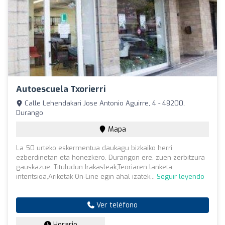
Autoescuela Txorierri
Calle Lehendakari Jose Antonio Aguirre, 4 - 48200,
Durango
Mapa
La 50 urteko eskermentua daukagu bizkaiko herri
ezberdinetan eta honezkero, Durangon ere, zuen zerbitzura
gauskazue. Tituludun Irakasleak,Teoriaren lanketa
intentsioa,Ariketak On-Line egin ahal izatek...
Seguir leyendo
Ver teléfono
Horario