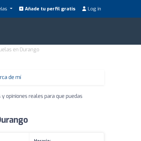
elas
Añade tu perfil gratis
Log in
uelas en Durango
rca de mí
s y opiniones reales para que puedas
Durango
Horario: