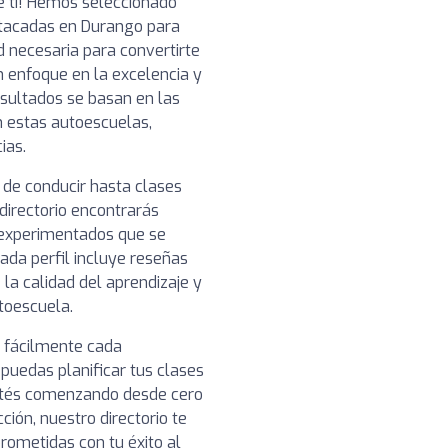
e ti! Hemos seleccionado
tacadas en Durango para
d necesaria para convertirte
 enfoque en la excelencia y
resultados se basan en las
n estas autoescuelas,
ias.
 de conducir hasta clases
directorio encontrarás
 experimentados que se
ada perfil incluye reseñas
 la calidad del aprendizaje y
toescuela.
r fácilmente cada
puedas planificar tus clases
stés comenzando desde cero
ión, nuestro directorio te
ometidas con tu éxito al