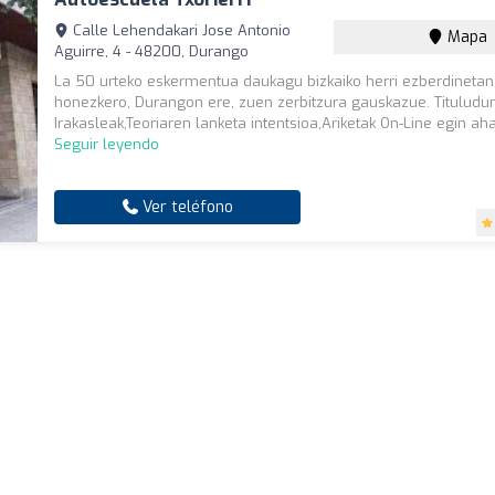
Calle Lehendakari Jose Antonio
Mapa
Aguirre, 4 - 48200, Durango
La 50 urteko eskermentua daukagu bizkaiko herri ezberdinetan
honezkero, Durangon ere, zuen zerbitzura gauskazue. Tituludu
Irakasleak,Teoriaren lanketa intentsioa,Ariketak On-Line egin ahal
Seguir leyendo
Ver teléfono