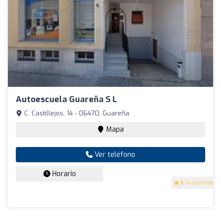
Autoescuela Guareña S L
C. Castillejos, 14 - 06470, Guareña
Mapa
Ver teléfono
Horario
5
(4 opiniones)