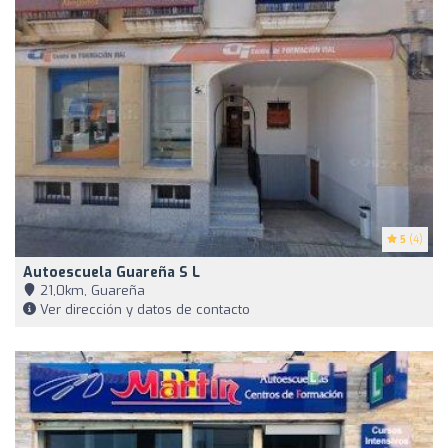
5
(4)
Autoescuela Guareña S L
21,0km, Guareña
Ver dirección y datos de contacto