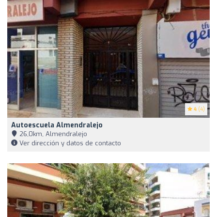
4
(4)
Autoescuela Almendralejo
26,0km, Almendralejo
Ver dirección y datos de contacto