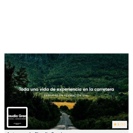
5
(31)