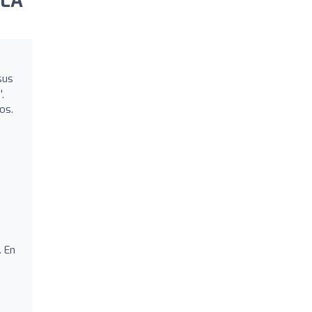
ELA
sus
,
os.
. En