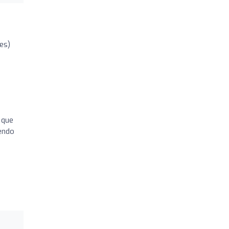
es)
 que
iendo
!