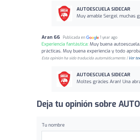
AUTOESCUELA SIDECAR
Muy amable Sergei, muchas gr
Aran 66
Publicada en
1 year ago
Experiencia fantástica:
Muy buena autoescuela. 
prácticas. Muy buena experiencia y todo aprob
Esta opinión ha sido traducida automáticamente. |
Ver tex
AUTOESCUELA SIDECAR
Moltes gràcies Aran! Una abr
Deja tu opinión sobre AU
Tu nombre