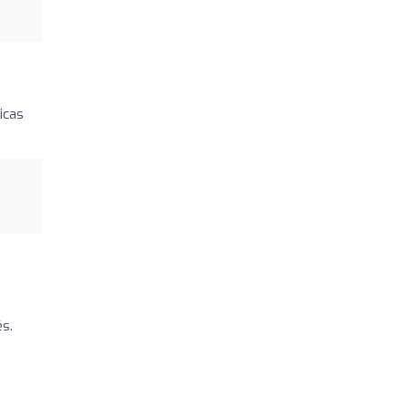
icas
s.