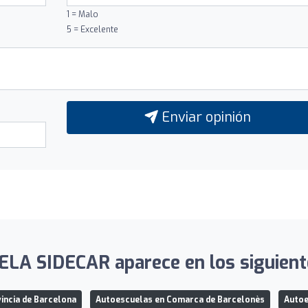
1 = Malo
5 = Excelente
Enviar opinión
A SIDECAR aparece en los siguiente
incia de Barcelona
Autoescuelas en Comarca de Barcelonès
Autoe