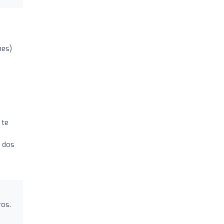
nes)
 te
y dos
ros.