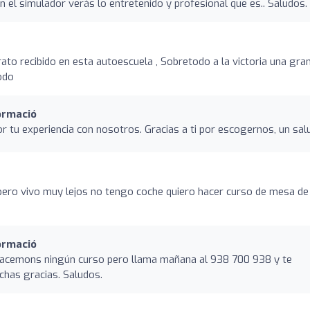
n el simulador verás lo entretenido y profesional que es.. Saludos.
rato recibido en esta autoescuela , Sobretodo a la victoria una gra
odo
ormació
r tu experiencia con nosotros. Gracias a ti por escogernos, un sal
o
 pero vivo muy lejos no tengo coche quiero hacer curso de mesa de
ormació
hacemons ningún curso pero llama mañana al 938 700 938 y te
chas gracias. Saludos.