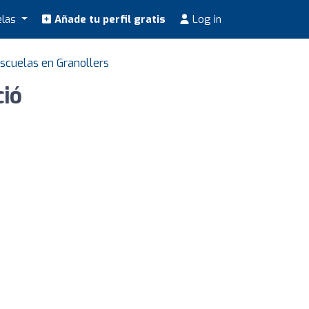
elas
Añade tu perfil gratis
Log in
scuelas en Granollers
ió