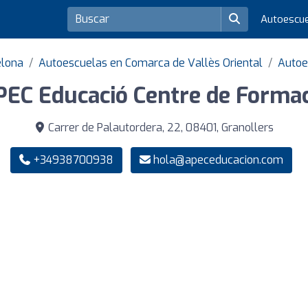
Autoescu
elona
Autoescuelas en Comarca de Vallès Oriental
Autoe
PEC Educació Centre de Formac
Carrer de Palautordera, 22, 08401, Granollers
+34938700938
hola@apeceducacion.com