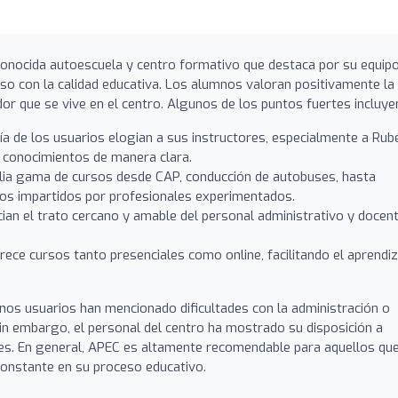
onocida autoescuela y centro formativo que destaca por su equip
o con la calidad educativa. Los alumnos valoran positivamente la
dor que se vive en el centro. Algunos de los puntos fuertes incluye
a de los usuarios elogian a sus instructores, especialmente a Rub
y conocimientos de manera clara.
ia gama de cursos desde CAP, conducción de autobuses, hasta
dos impartidos por profesionales experimentados.
an el trato cercano y amable del personal administrativo y docent
ece cursos tanto presenciales como online, facilitando el aprendiz
unos usuarios han mencionado dificultades con la administración o
n embargo, el personal del centro ha mostrado su disposición a
tes. En general, APEC es altamente recomendable para aquellos qu
constante en su proceso educativo.