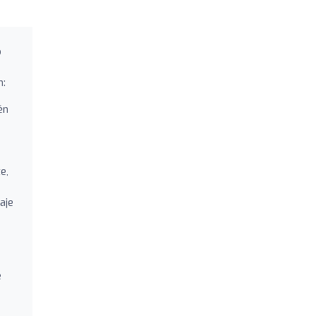
o
n:
én
e,
aje
e