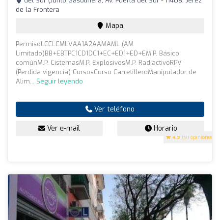
del Sur (Junto Gasolinera, Av. Puerta del Sur - 11408, Jerez
de la Frontera
Mapa
PermisoLCCLCMLVAA1A2AAMAML (AM
Limitado)BB+EBTPC1CD1DC1+EC+ED1+ED+EM.P. Básico
comúnM.P. CisternasM.P. ExplosivosM.P. RadiactivoRPV
(Perdida vigencia) CursosCurso CarretilleroManipulador de
Alim...
Seguir leyendo
Ver teléfono
Ver e-mail
Horario
4.9
(91 opiniones)