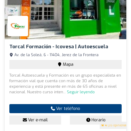
Torcal Formación - Icovesa | Autoescuela
Av. de la Soleá, 6 - 11404, Jerez de la Frontera
Mapa
Torcal Autoescuela y Formación es un grupo especialista en
formación vial que cuenta con más de 30 años de
experiencia y está presente en más de 65 oficinas a nivel
nacional. Nuestro curso inten...
Seguir leyendo
Ver teléfono
Ver e-mail
Horario
4
(35 opiniones)