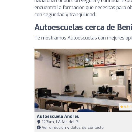
hacia una conducción segura y confiada. Explo
encuentra la formación que necesitas para obt
con seguridad y tranquilidad.
Autoescuelas cerca de Ben
Te mostramos Autoescuelas con mejores opin
4.4
(1
Autoescuela Andreu
12,7km, L'Alfàs del Pi
Ver dirección y datos de contacto