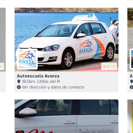
4)
4.1
(9)
Autoescuela Avanza
A
18,0km, L'Alfàs del Pi
Ver dirección y datos de contacto