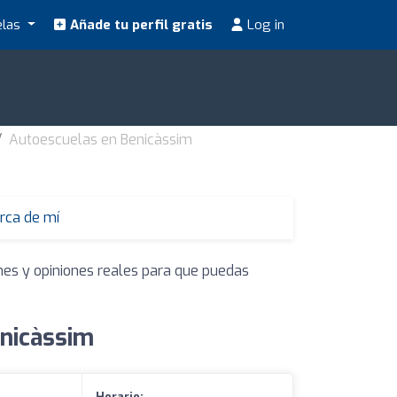
elas
Añade tu perfil gratis
Log in
Autoescuelas en Benicàssim
rca de mí
nes y opiniones reales para que puedas
enicàssim
Horario: