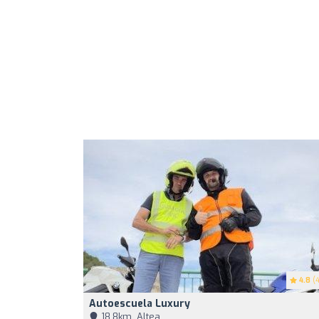
4.8
(4
Autoescuela Luxury
18,8km, Altea