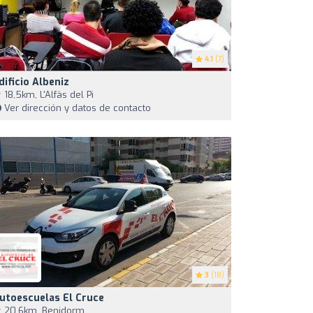
4.1
(7)
dificio Albeniz
18,5km, L'Alfàs del Pi
Ver dirección y datos de contacto
3
(18)
utoescuelas El Cruce
20,6km, Benidorm