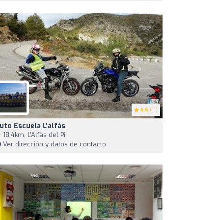
4.6
(11)
uto Escuela L'alfàs
18,4km, L'Alfàs del Pi
Ver dirección y datos de contacto