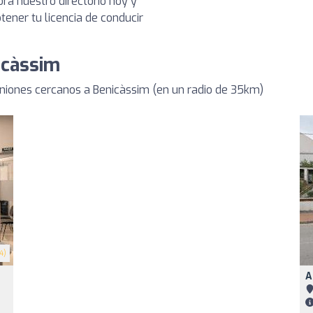
ra nuestro directorio hoy y
ener tu licencia de conducir
icàssim
iones cercanos a Benicàssim (en un radio de 35km)
4)
A