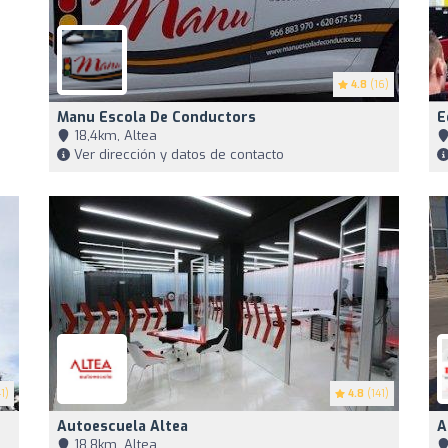
4.8
(16)
Manu Escola De Conductors
E
18,4km, Altea
Ver dirección y datos de contacto
1)
4.8
(141)
Autoescuela Altea
A
18,8km, Altea