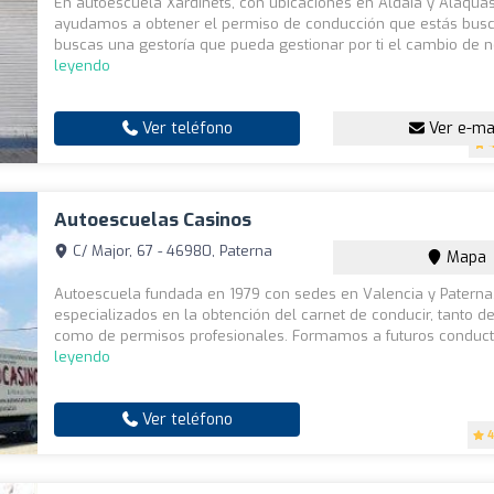
En autoescuela Xardinets, con ubicaciones en Aldaia y Alaquàs
ayudamos a obtener el permiso de conducción que estás busc
buscas una gestoría que pueda gestionar por ti el cambio de n
leyendo
Ver teléfono
Ver e-ma
Autoescuelas Casinos
C/ Major, 67 - 46980, Paterna
Mapa
Autoescuela fundada en 1979 con sedes en Valencia y Patern
especializados en la obtención del carnet de conducir, tanto d
como de permisos profesionales. Formamos a futuros conducto
leyendo
Ver teléfono
4