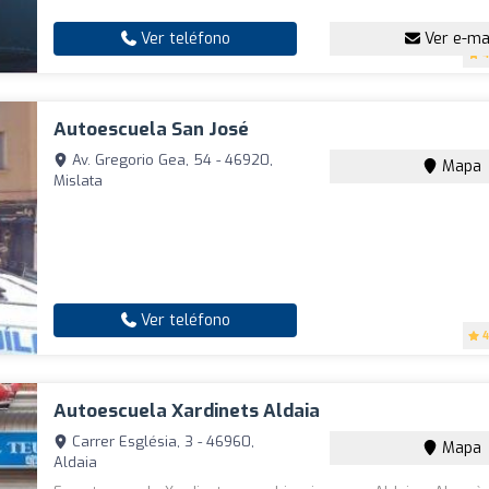
Ver teléfono
Ver e-ma
4
Autoescuela San José
Av. Gregorio Gea, 54 - 46920,
Mapa
Mislata
Ver teléfono
4
Autoescuela Xardinets Aldaia
Carrer Església, 3 - 46960,
Mapa
Aldaia