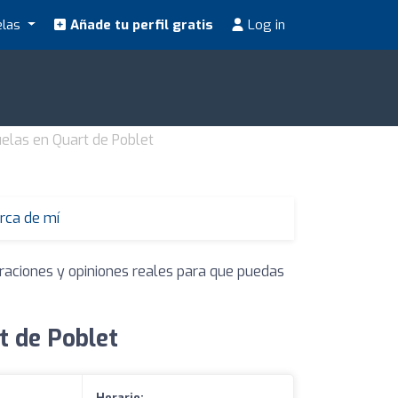
elas
Añade tu perfil gratis
Log in
elas en Quart de Poblet
rca de mí
oraciones y opiniones reales para que puedas
t de Poblet
Horario: