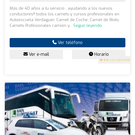
Más de 40 años a tu servicio , ayudando a los nuevos
conductores!! todos los carnets y cursos profesionales en
Autoescuela Verdaguer. Carnet de Coche, Carnet de Moto,
Carnets Profesionales camión y...
Seguir leyendo
Ver teléfono
Ver e-mail
Horario
4.6
(165 opiniones)