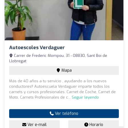
Autoescoles Verdaguer
Carrer de Frederic Mompou, 31 - 08830, Sant Boi de
Llobregat
Mapa
Más de 40 años a tu servicio , ayudando a los nuevos
conductores!! Autoescuela Verdaguer imparte todos los
carnets y cursos profesionales: Carnet de Coche, Carnet de
Moto, Carnets Profesionales de c...
Seguir leyendo
Ver teléfono
Ver e-mail
Horario