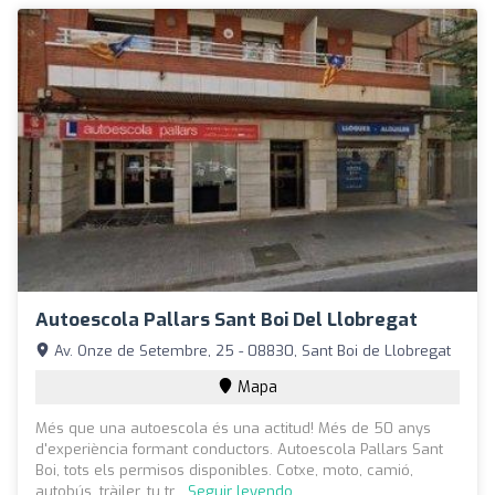
Autoescola Pallars Sant Boi Del Llobregat
Av. Onze de Setembre, 25 - 08830, Sant Boi de Llobregat
Mapa
Més que una autoescola és una actitud! Més de 50 anys
d'experiència formant conductors. Autoescola Pallars Sant
Boi, tots els permisos disponibles. Cotxe, moto, camió,
autobús, tràiler, tu tr...
Seguir leyendo