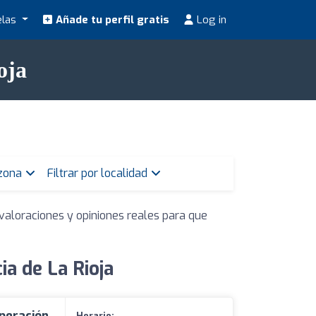
elas
Añade tu perfil gratis
Log in
oja
 zona
Filtrar por localidad
valoraciones y opiniones reales para que
a de La Rioja
peración
Horario: