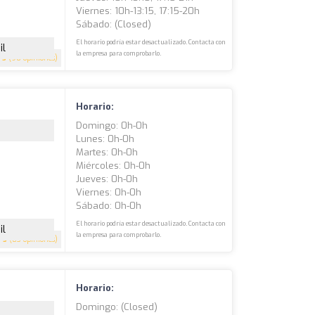
Viernes: 10h-13:15, 17:15-20h
Sábado: (closed)
El horario podría estar desactualizado. Contacta con
il
la empresa para comprobarlo.
5
(90 opiniones)
Horario:
Domingo: 0h-0h
Lunes: 0h-0h
Martes: 0h-0h
Miércoles: 0h-0h
Jueves: 0h-0h
Viernes: 0h-0h
Sábado: 0h-0h
El horario podría estar desactualizado. Contacta con
il
la empresa para comprobarlo.
5
(83 opiniones)
Horario:
Domingo: (closed)