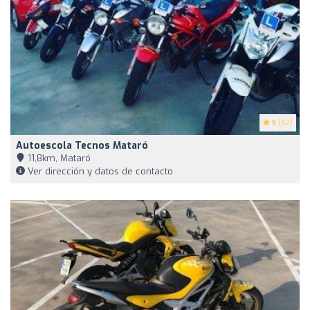
5
(52)
Autoescola Tecnos Mataró
11,8km, Mataró
Ver dirección y datos de contacto