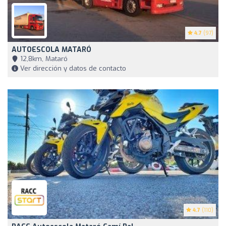
4.7
(97)
AUTOESCOLA MATARÓ
12,8km, Mataró
Ver dirección y datos de contacto
4.7
(110)