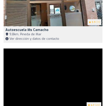
3.9
(11)
Autoescuela Ms Camacho
9,8km, Pineda de Mar
Ver dirección y datos de contacto
4.7
(20)