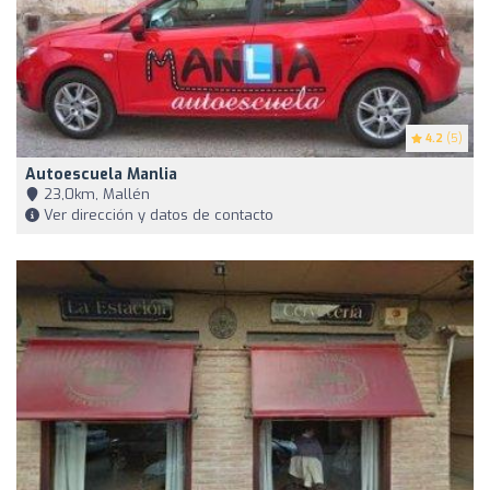
4.2
(5)
Autoescuela Manlia
23,0km, Mallén
Ver dirección y datos de contacto