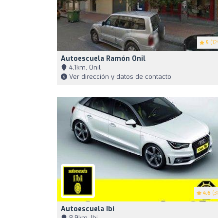
5
(12
Autoescuela Ramón Onil
4,1km, Onil
Ver dirección y datos de contacto
4.6
(3
Autoescuela Ibi
8,9km, Ibi