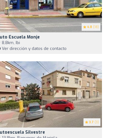
4.8
(18)
uto Escuela Monje
8,8km, Ibi
Ver dirección y datos de contacto
3.7
(3)
utoescuela Silvestre
13,8km, Banyeres de Mariola