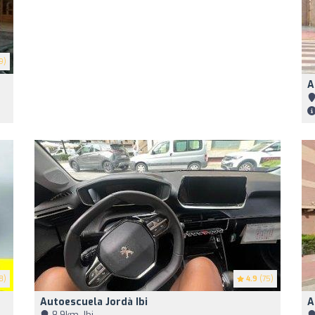
9)
A
8)
4.9
(75)
Autoescuela Jordà Ibi
A
8,9km, Ibi