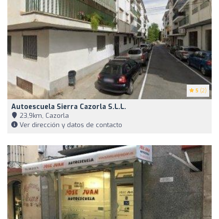
5
(2)
Autoescuela Sierra Cazorla S.L.L.
23,9km, Cazorla
Ver dirección y datos de contacto