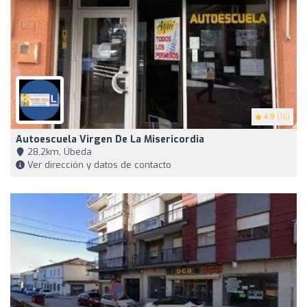
4.9
(16)
Autoescuela Virgen De La Misericordia
28,2km, Úbeda
Ver dirección y datos de contacto