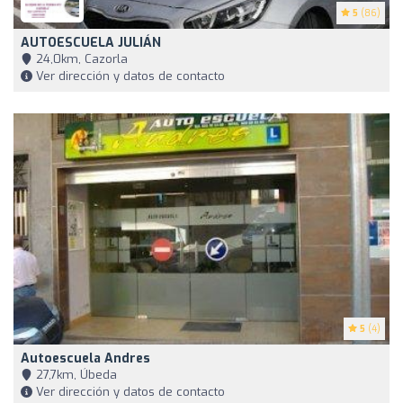
5
(86)
AUTOESCUELA JULIÁN
24,0km, Cazorla
Ver dirección y datos de contacto
5
(4)
Autoescuela Andres
27,7km, Úbeda
Ver dirección y datos de contacto