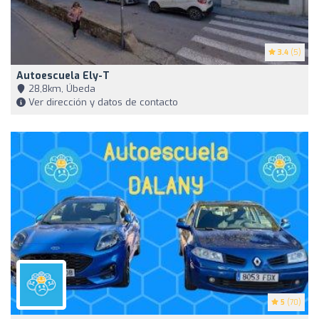
3.4
(5)
Autoescuela Ely-T
28,8km, Úbeda
Ver dirección y datos de contacto
5
(70)