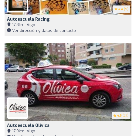
4.4
(9)
Autoescuela Racing
17,8km, Vigo
Ver dirección y datos de contacto
4.5
(27)
Autoescuela Olívica
17,9km, Vigo