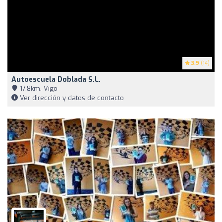
3.9
(14)
Autoescuela Doblada S.L.
17,8km, Vigo
Ver dirección y datos de contacto