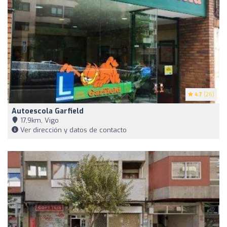
4.7
(26)
Autoescola Garfield
17,9km, Vigo
Ver dirección y datos de contacto