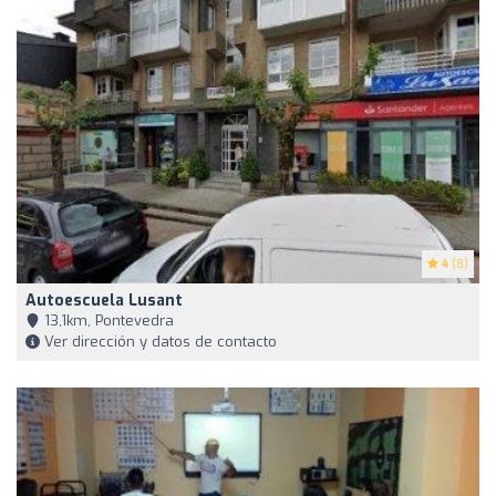
4
(8)
Autoescuela Lusant
13,1km, Pontevedra
Ver dirección y datos de contacto