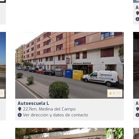
A
7)
5
(11)
Autoescuela L
A
22,7km, Medina del Campo
Ver dirección y datos de contacto