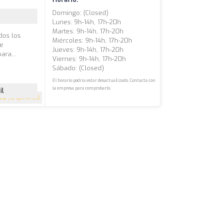
Domingo: (closed)
Lunes: 9h-14h, 17h-20h
Martes: 9h-14h, 17h-20h
dos los
Miércoles: 9h-14h, 17h-20h
de
Jueves: 9h-14h, 17h-20h
ara...
Viernes: 9h-14h, 17h-20h
Sábado: (closed)
El horario podría estar desactualizado. Contacta con
la empresa para comprobarlo.
il
4.2
(12 opiniones)