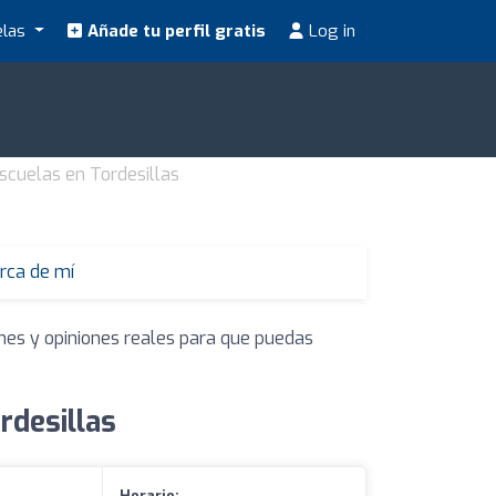
elas
Añade tu perfil gratis
Log in
scuelas en Tordesillas
rca de mí
ones y opiniones reales para que puedas
rdesillas
Horario: