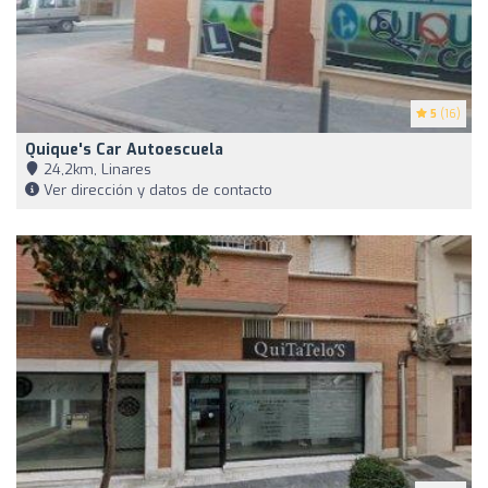
5
(16)
Quique's Car Autoescuela
24,2km, Linares
Ver dirección y datos de contacto