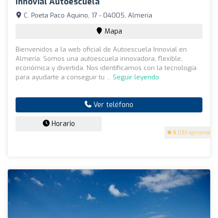
Innovial Autoescuela
C. Poeta Paco Aquino, 17 - 04005, Almería
Mapa
Bienvenidos a la web oficial de Autoescuela Innovial en
Almería. Somos una autoescuela innovadora, flexible,
económica y divertida. Nos identificamos con la tecnología
para ayudarte a conseguir tu ...
Seguir leyendo
Ver teléfono
Horario
5
(133 opiniones)