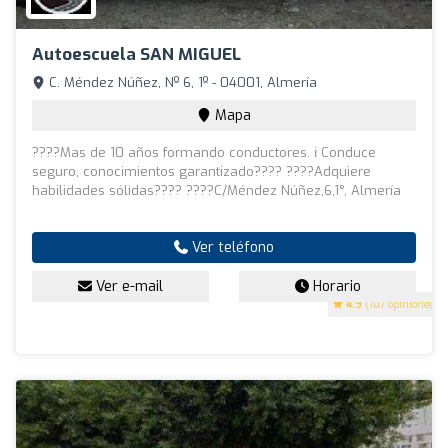
Autoescuela SAN MIGUEL
C. Méndez Núñez, Nº 6, 1º - 04001, Almería
Mapa
????Mas de 10 años formando conductores. ℹ️ Conduce
seguro, conocimientos garantizado???? ????Adquiere
habilidades sólidas???? ????C/Méndez Núñez,6,1°, Almería
Ver teléfono
Ver e-mail
Horario
4.9
(107 opiniones)