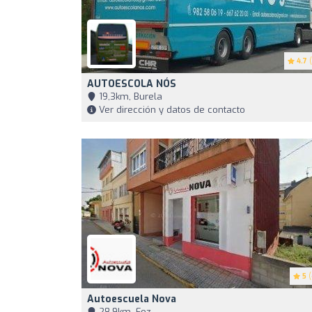
4.7
(
AUTOESCOLA NÓS
19,3km, Burela
Ver dirección y datos de contacto
5
(
Autoescuela Nova
28,9km, Foz