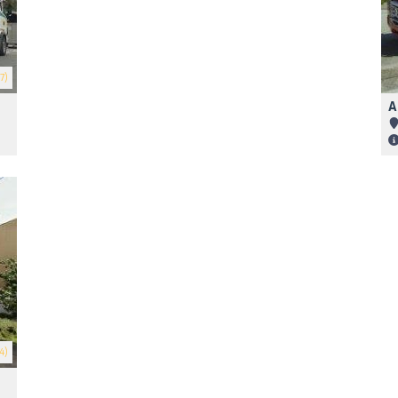
7)
A
4)