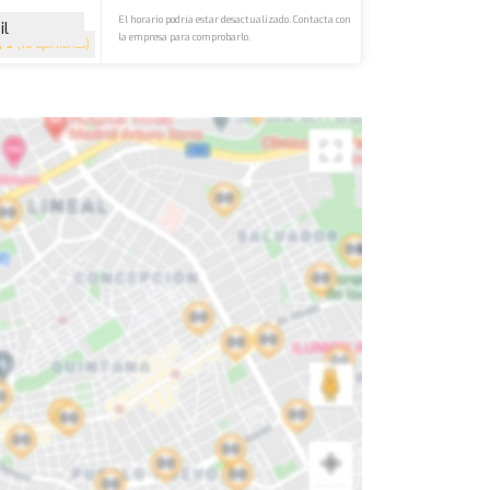
El horario podría estar desactualizado. Contacta con
il
la empresa para comprobarlo.
5
(10 opiniones)