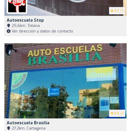
2.7
(7)
Autoescuela Stop
25,6km, Totana
Ver dirección y datos de contacto
3.3
(4)
Autoescuela Brasilia
27,2km, Cartagena