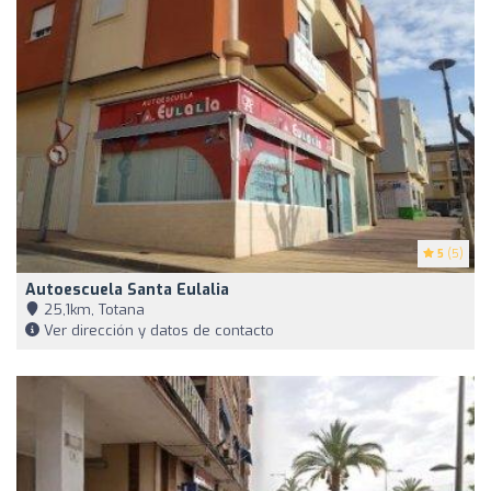
5
(5)
Autoescuela Santa Eulalia
25,1km, Totana
Ver dirección y datos de contacto