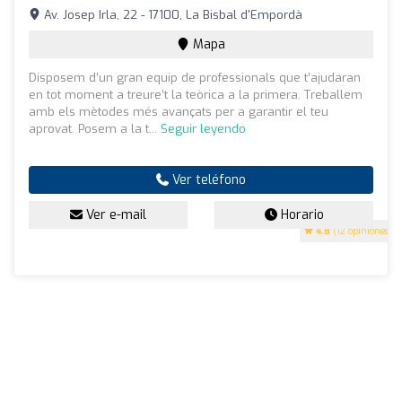
Av. Josep Irla, 22 - 17100, La Bisbal d'Empordà
Mapa
Disposem d’un gran equip de professionals que t’ajudaran
en tot moment a treure’t la teòrica a la primera. Treballem
amb els mètodes més avançats per a garantir el teu
aprovat. Posem a la t...
Seguir leyendo
Ver teléfono
Ver e-mail
Horario
4.8
(12 opiniones)