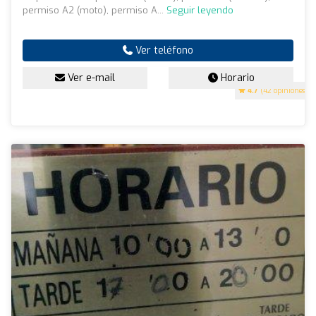
permiso A2 (moto), permiso A...
Seguir leyendo
Ver teléfono
Ver e-mail
Horario
4.7
(42 opiniones)