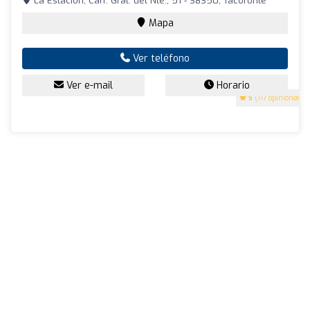
La Estación, Carr. Gral. del Nte., 51 - 38350, Tacoronte
Mapa
Ver teléfono
Ver e-mail
Horario
5
(117 opiniones)