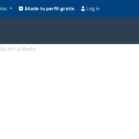
elas
Añade tu perfil gratis
Log in
las en La Muela