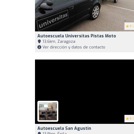
5
(
Autoescuela Universitas Pistas Moto
13,6km, Zaragoza
Ver dirección y datos de contacto
5
(
Autoescuela San Agustin
13,9km, Épila