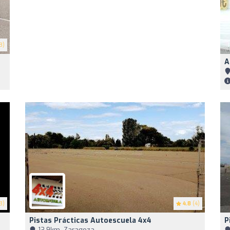
3)
A
3)
4.8
(4)
Pistas Prácticas Autoescuela 4x4
P
13,9km, Zaragoza