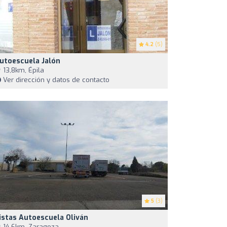
4.2
(5)
utoescuela Jalón
13,8km, Épila
Ver dirección y datos de contacto
5
(3)
istas Autoescuela Oliván
14,6km, Zaragoza