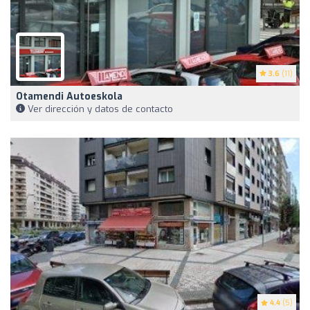
3.6
(11)
Otamendi Autoeskola
Ver dirección y datos de contacto
4.4
(5)