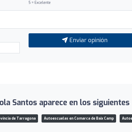
5 = Excelente
Enviar opinión
la Santos aparece en los siguientes 
vincia de Tarragona
Autoescuelas en Comarca de Baix Camp
Autoe