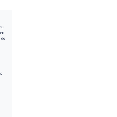
mo
ben
 de
os