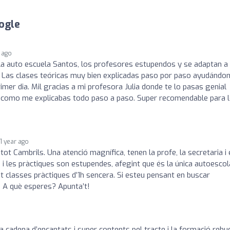
ogle
r ago
n la auto escuela Santos, los profesores estupendos y se adaptan a
s. Las clases teóricas muy bien explicadas paso por paso ayudándo
imer dia. Mil gracias a mi profesora Julia donde te lo pasas genial
por como me explicabas todo paso a paso. Super recomendable para 
1 year ago
tot Cambrils. Una atenció magnífica, tenen la profe, la secretaria i 
 i les pràctiques son estupendes, afegint que és la única autoescol
t classes pràctiques d’1h sencera. Si esteu pensant en buscar
! A què esperes? Apunta’t!
 cadena d’encantats i super contents pel tracte i la formació rebu