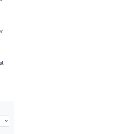
er
al,