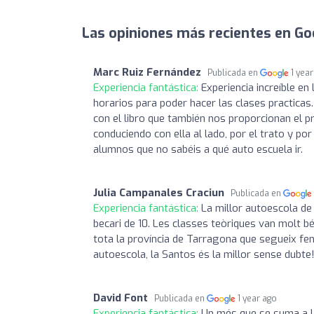
Las opiniones más recientes en Go
Marc Ruiz Fernández
Publicada en
1 yea
Experiencia fantástica:
Experiencia increíble e
horarios para poder hacer las clases practica
con el libro que también nos proporcionan el pr
conduciendo con ella al lado, por el trato y 
alumnos que no sabéis a qué auto escuela ir.
Julia Campanales Craciun
Publicada en
Experiencia fantástica:
La millor autoescola de 
becari de 10. Les classes teòriques van molt bé
tota la província de Tarragona que segueix fen
autoescola, la Santos és la millor sense dubte
David Font
Publicada en
1 year ago
Experiencia fantástica:
Un més que se suma a la