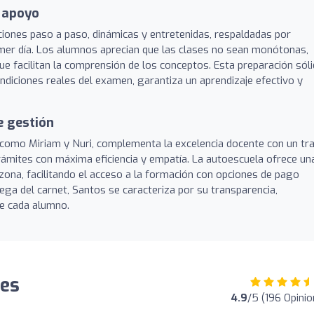
e apoyo
ciones paso a paso, dinámicas y entretenidas, respaldadas por
imer día. Los alumnos aprecian que las clases no sean monótonas,
ue facilitan la comprensión de los conceptos. Esta preparación sóli
ondiciones reales del examen, garantiza un aprendizaje efectivo y
e gestión
as como Miriam y Nuri, complementa la excelencia docente con un tr
rámites con máxima eficiencia y empatía. La autoescuela ofrece un
 zona, facilitando el acceso a la formación con opciones de pago
rega del carnet, Santos se caracteriza por su transparencia,
de cada alumno.
nes
4.9
/5 (196 Opini