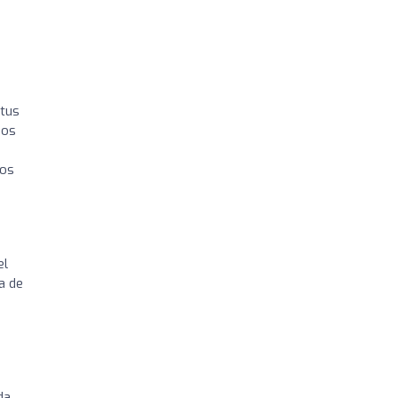
 tus
nos
los
el
a de
da.