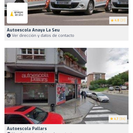
4.8
(31)
Autoescola Anaya La Seu
Ver dirección y datos de contacto
4.7
(84)
Autoescola Pallars