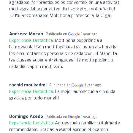
agradable, fer pràctiques es converteix en una activitat
molt agradable per al teu dia i sobretot molt efectiu!
100% Recomanable Molt bona professora, la Olga!
Andreea Mocan
Publicada en
1 year ago
Experiencia fantástica:
Molt bona experiència a
l'autoescola! Són molt flexibles i s'ajusten als horaris i
les circumstàncies personals de cadascun. El Manel fa
les classes super entretingudes i té molta paciència,
cada dia s'aprèn moltissim.
rachid moukadmi
Publicada en
1 year ago
Experiencia fantástica:
La mejor autoescuela sin duda
gracias por todo manel!!
Domingo Acedo
Publicada en
1 year ago
Experiencia fantástica:
Autoescuela familiar totalmente
recomendable. Gracias a Manel aprobé el examen