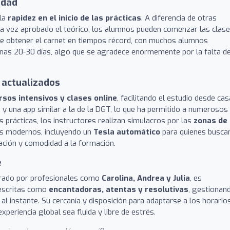
idad
 la
rapidez en el inicio de las prácticas
. A diferencia de otras
una vez aprobado el teórico, los alumnos pueden comenzar las clas
mite obtener el carnet en tiempos récord, con muchos alumnos
nas 20-30 días, algo que se agradece enormemente por la falta d
 actualizados
rsos intensivos y clases online
, facilitando el estudio desde cas
 y una app similar a la de la DGT, lo que ha permitido a numerosos
s prácticas, los instructores realizan simulacros por las
zonas de
ulos modernos, incluyendo un
Tesla automático
para quienes busca
ación y comodidad a la formación.
e
egrado por profesionales como
Carolina, Andrea y Julia
, es
descritas como
encantadoras, atentas y resolutivas
, gestionan
al instante. Su cercanía y disposición para adaptarse a los horario
periencia global sea fluida y libre de estrés.