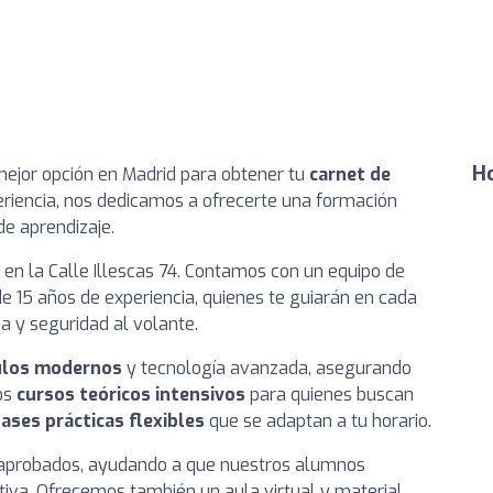
Ho
 mejor opción en Madrid para obtener tu
carnet de
iencia, nos dedicamos a ofrecerte una formación
de aprendizaje.
en la Calle Illescas 74. Contamos con un equipo de
e 15 años de experiencia, quienes te guiarán en cada
a y seguridad al volante.
ulos modernos
y tecnología avanzada, asegurando
os
cursos teóricos intensivos
para quienes buscan
lases prácticas flexibles
que se adaptan a tu horario.
e aprobados, ayudando a que nuestros alumnos
tiva. Ofrecemos también un aula virtual y material