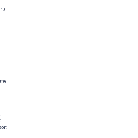
ara
e me
,
s
sor;