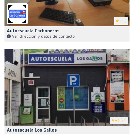
5
(2)
Autoescuela Carboneros
Ver dirección y datos de contacto
4.5
(24)
Autoescuela Los Gallos