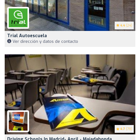
4.4
(24)
Trial Autoescuela
Ver dirección y datos de contacto
4.7
(79)
Driving Schools In Madrid- April - Majadahonda